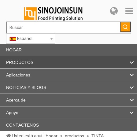
Español
HOGAR
PRODUCTOS
Aplicaciones
NOTICIAS Y BLOGS
Acerca de
Apoyo
CONTÁCTENOS
Usted está aquí:
Hogar
»
productos
»
TINTA