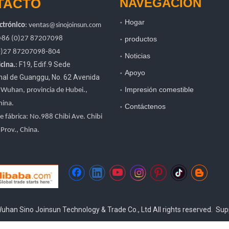
TACTO
NAVEGACIÓN
Hogar
ctrónico
:
ventas
@sinojoinsun.com
 +86 (0)27 87207098
productos
0)27
87207098-804
Noticias
F19, Edif.9 Sede
cina.
:
Apoyo
onal de Guanggu
,
No. 62 Avenida
Impresión comestible
, Wuhan, provincia de Hubei.
,
hina.
Contáctenos
e fábrica: No.988 Chibi Ave. Chibi
 Prov., China.
han Sino Joinsun Technology & Trade Co., Ltd All rights reserved. Su
top