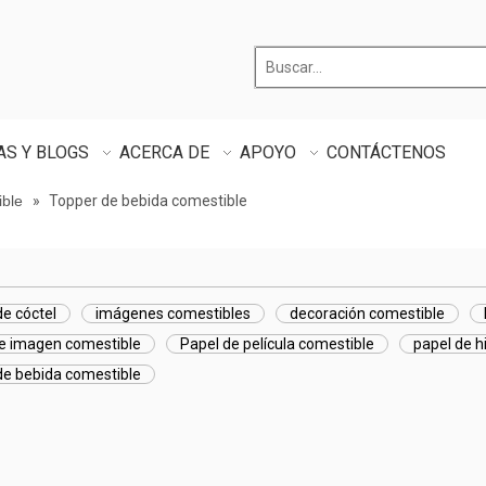
AS Y BLOGS
ACERCA DE
APOYO
CONTÁCTENOS
ible
»
Topper de bebida comestible
e cóctel
imágenes comestibles
decoración comestible
de imagen comestible
Papel de película comestible
papel de h
de bebida comestible