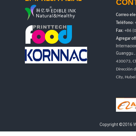
CON
Correo ele
Teléfono
:
Fax
: +86
(
Agregar ofi
Internaci
Guanggu.
430073, C
Dirección d
City, Hubei
Copyright ©2016 Wu